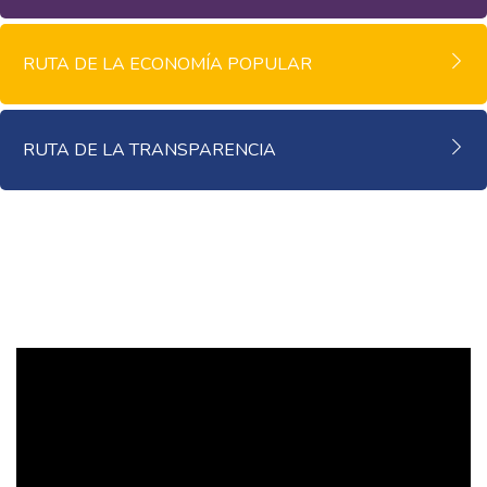
RUTA DE LA ECONOMÍA POPULAR
RUTA DE LA TRANSPARENCIA
Salta [Cocoon] Custom HTML