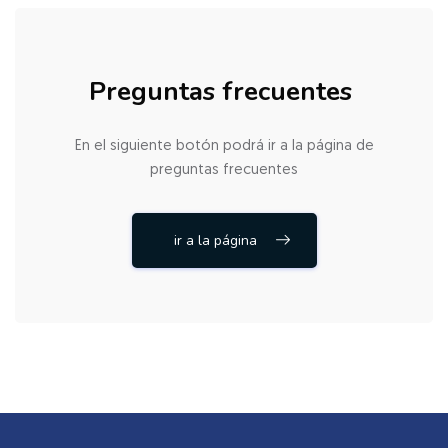
Preguntas frecuentes
En el siguiente botón podrá ir a la página de
preguntas frecuentes
ir a la página
Salta [Cocoon] Custom HTML