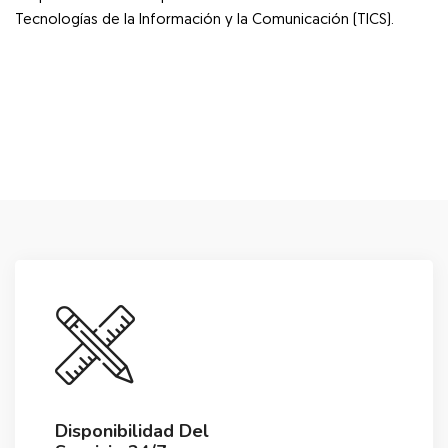
Tecnologías de la Información y la Comunicación (TICS).
Salta [Cocoon] Custom HTML
Disponibilidad Del