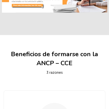
Salta [Cocoon] Services
Beneficios de formarse con la
ANCP – CCE
3 razones