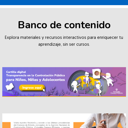
Salta [Cocoon] Custom HTML
Banco de contenido
Explora materiales y recursos interactivos para enriquecer tu
aprendizaje, sin ser cursos.