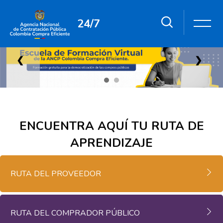
24/7
Salta al contenido principal
Salta [Cocoon] Custom HTML
❮
❯
ENCUENTRA AQUÍ TU RUTA DE
Salta [Cocoon] Custom HTML
Salta [Cocoon] Accordion
APRENDIZAJE
RUTA DEL PROVEEDOR
RUTA DEL COMPRADOR PÚBLICO