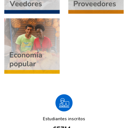
Salta [Cocoon] Custom HTML
Estudiantes inscritos