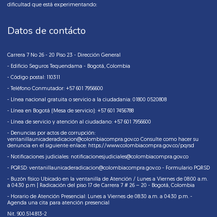
dificultad que está experimentando:
Datos de contácto
Carrera 7 No 26 - 20 Piso 23 - Dirección General
- Edificio Seguros Tequendama - Bogotá, Colombia
- Código postal: 110311
- Teléfono Conmutador: +57 601 7956600
- Línea nacional gratuita o servicio a la ciudadania: 01800 0520808
- Línea en Bogotá (Mesa de servicio): +57 601 7456788
- Línea de servicio y atención al ciudadano: +57 601 7956600
- Denuncias por actos de corrupción:
ventanillaunicaderadicacion@colombiacompra.gov.co Consulte como hacer su
denuncia en el siguiente enlace:
https://www.colombiacompra.gov.co/pqrsd
- Notificaciones judiciales:
notificacionesjudiciales@colombiacompra.gov.co
- PQRSD: ventanillaunicaderadicacion@colombiacompra.gov.co - Formulario PQRSD
- Buzón físico Ubicado en la ventanilla de Atención / Lunes a Viernes de 08:00 a.m.
a 04:30 p.m | Radicación del piso 17 de Carrera 7 # 26 – 20 - Bogotá, Colombia
- Horario de Atención Presencial: Lunes a Viernes de 08:30 a.m. a 04:30 p.m. -
Agenda una cita para atención presencial
Nit. 900.514.813-2