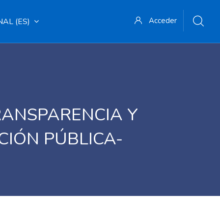
Acceder
L ‎(ES)‎
RANSPARENCIA Y
IÓN PÚBLICA-