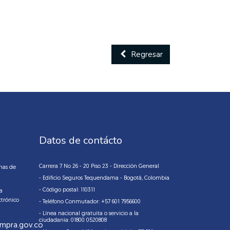
Regresar
Datos de contácto
Carrera 7 No 26 - 20 Piso 23 - Dirección General
mas de
- Edificio Seguros Tequendama - Bogotá, Colombia
- Código postal: 110311
la
ctrónico
- Teléfono Conmutador: +57 601 7956600
- Línea nacional gratuita o servicio a la
ciudadania: 01800 0520808
mpra.gov.co