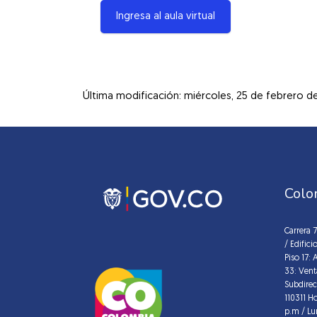
Ingresa al aula virtual
Última modificación: miércoles, 25 de febrero de
Colo
Carrera 
/ Edific
Piso 17: 
33: Vent
Subdirec
110311 H
p.m / Lu