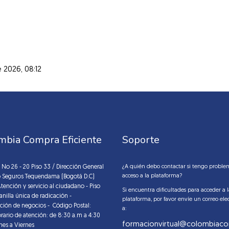
 2026, 08:12
mbia Compra Eficiente
Soporte
7 No 26 - 20 Piso 33 / Dirección General
¿A quién debo contactar si tengo proble
acceso a la plataforma?
io Seguros Tequendama (Bogotá D.C)
Atención y servicio al ciudadano - Piso
Si encuentra dificultades para acceder a 
anilla única de radicación -
plataforma, por favor envíe un correo ele
ción de negocios - Código Postal:
a:
orario de atención: de 8:30 a.m a 4:30
formacionvirtual@colombiaco
nes a Viernes