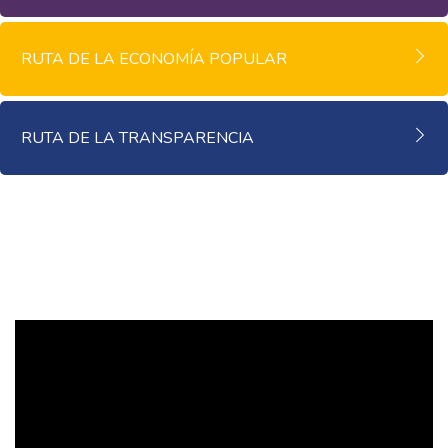
RUTA DE LA ECONOMÍA POPULAR
RUTA DE LA TRANSPARENCIA
Salta [Cocoon] Custom HTML