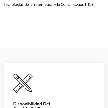
Tecnologías de la Información y la Comunicación (TICS).
Salta [Cocoon] Custom HTML
Disponibilidad Del