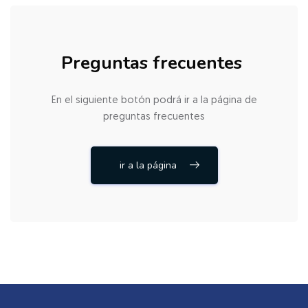
Preguntas frecuentes
En el siguiente botón podrá ir a la página de
preguntas frecuentes
ir a la página
Salta [Cocoon] Custom HTML