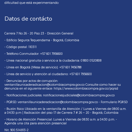
dificultad que está experimentando:
Datos de contácto
Carrera 7 No 26 - 20 Piso 23 - Dirección General
- Edificio Seguros Tequendama - Bogotá, Colombia
- Código postal: 110311
- Teléfono Conmutador: +57 601 7956600
- Línea nacional gratuita o servicio a la ciudadania: 01800 0520808
- Línea en Bogotá (Mesa de servicio): +57 601 7456788
- Línea de servicio y atención al ciudadano: +57 601 7956600
- Denuncias por actos de corrupción:
ventanillaunicaderadicacion@colombiacompra.gov.co Consulte como hacer su
denuncia en el siguiente enlace:
https://www.colombiacompra.gov.co/pqrsd
- Notificaciones judiciales:
notificacionesjudiciales@colombiacompra.gov.co
- PQRSD: ventanillaunicaderadicacion@colombiacompra.gov.co - Formulario PQRSD
- Buzón físico Ubicado en la ventanilla de Atención / Lunes a Viernes de 08:00 a.m.
a 04:30 p.m | Radicación del piso 17 de Carrera 7 # 26 – 20 - Bogotá, Colombia
- Horario de Atención Presencial: Lunes a Viernes de 08:30 a.m. a 04:30 p.m. -
Agenda una cita para atención presencial
Nit. 900.514.813-2