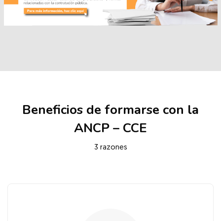
Salta [Cocoon] Services
Beneficios de formarse con la
ANCP – CCE
3 razones