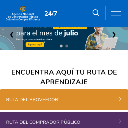
24/7
Salta al contenido principal
Salta [Cocoon] Custom HTML
❮
❯
ENCUENTRA AQUÍ TU RUTA DE
Salta [Cocoon] Custom HTML
Salta [Cocoon] Accordion
APRENDIZAJE
RUTA DEL PROVEEDOR
RUTA DEL COMPRADOR PÚBLICO