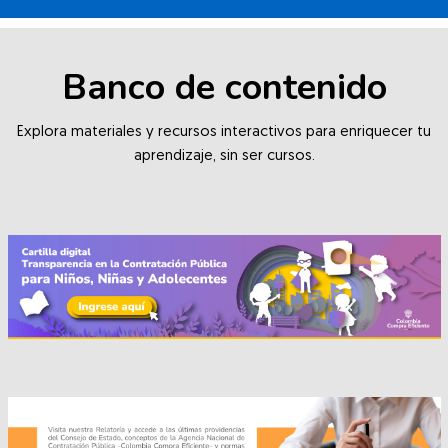
Salta [Cocoon] Custom HTML
Banco de contenido
Explora materiales y recursos interactivos para enriquecer tu
aprendizaje, sin ser cursos.