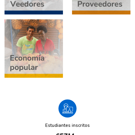
Salta [Cocoon] Custom HTML
Estudiantes inscritos