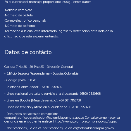
En el cuerpo del mensaje, proporcione los siguientes datos:
·Nombre completo:
·Número de cédula:
·Correo electronico personal:
·Número de teléfono:
·Formación a la cual está interesado ingresar y descripción detallada de la
dificultad que está experimentando:
Datos de contácto
Carrera 7 No 26 - 20 Piso 23 - Dirección General
- Edificio Seguros Tequendama - Bogotá, Colombia
- Código postal: 110311
- Teléfono Conmutador: +57 601 7956600
- Línea nacional gratuita o servicio a la ciudadania: 01800 0520808
- Línea en Bogotá (Mesa de servicio): +57 601 7456788
- Línea de servicio y atención al ciudadano: +57 601 7956600
- Denuncias por actos de corrupción:
ventanillaunicaderadicacion@colombiacompra.gov.co Consulte como hacer su
denuncia en el siguiente enlace:
https://www.colombiacompra.gov.co/pqrsd
- Notificaciones judiciales:
notificacionesjudiciales@colombiacompra.gov.co