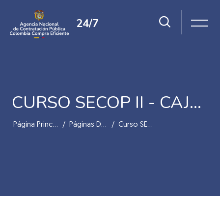
24/7
CURSO SECOP II - CAJA DE HERRAMIENTAS
Página Principal
Páginas Del Sitio
Curso SECOP II - Caja De Herramientas
Salta al contenido principal