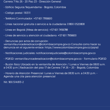
Carrera 7 No 26 - 20 Piso 23 - Dirección General
- Edificio Seguros Tequendama - Bogotá, Colombia
- Código postal: 110311
- Teléfono Conmutador: +57 601 7956600
- Línea nacional gratuita o servicio a la ciudadania: 01800 0520808
- Línea en Bogotá (Mesa de servicio): +57 601 7456788
- Línea de servicio y atención al ciudadano: +57 601 7956600
- Denuncias por actos de corrupción:
ventanillaunicaderadicacion@colombiacompra.gov.co Consulte como hacer su
denuncia en el siguiente enlace:
https://www.colombiacompra.gov.co/pqrsd
- Notificaciones judiciales:
notificacionesjudiciales@colombiacompra.gov.co
- PQRSD: ventanillaunicaderadicacion@colombiacompra.gov.co - Formulario PQRSD
- Buzón físico Ubicado en la ventanilla de Atención / Lunes a Viernes de 08:00 a.m.
a 04:30 p.m | Radicación del piso 17 de Carrera 7 # 26 – 20 - Bogotá, Colombia
- Horario de Atención Presencial: Lunes a Viernes de 08:30 a.m. a 04:30 p.m. -
Agenda una cita para atención presencial
Nit. 900.514.813-2