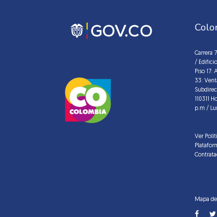
Colo
Carrera 
/ Edific
Piso 17: 
33: Vent
Subdirec
110311 H
p.m / Lu
Ver Polí
Platafor
Contrata
Mapa del