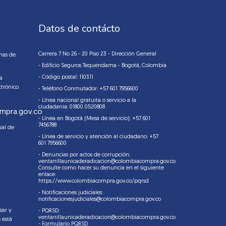
Datos de contácto
Carrera 7 No 26 - 20 Piso 23 - Dirección General
mas de
- Edificio Seguros Tequendama - Bogotá, Colombia
- Código postal: 110311
la
ctrónico
- Teléfono Conmutador: +57 601 7956600
- Línea nacional gratuita o servicio a la
ciudadania: 01800 0520808
mpra.gov.co
- Línea en Bogotá (Mesa de servicio): +57 601
7456788
ual de
- Línea de servicio y atención al ciudadano: +57
601 7956600
- Denuncias por actos de corrupción:
ventanillaunicaderadicacion@colombiacompra.gov.co
Consulte como hacer su denuncia en el siguiente
enlace:
https://www.colombiacompra.gov.co/pqrsd
- Notificaciones judiciales:
notificacionesjudiciales@colombiacompra.gov.co
sar y
- PQRSD:
ventanillaunicaderadicacion@colombiacompra.gov.co
 está
- Formulario PQRSD