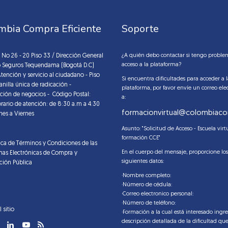
mbia Compra Eficiente
Soporte
7 No 26 - 20 Piso 33 / Dirección General
¿A quién debo contactar si tengo proble
acceso a la plataforma?
io Seguros Tequendama (Bogotá D.C)
Atención y servicio al ciudadano - Piso
Si encuentra dificultades para acceder a 
anilla única de radicación -
plataforma, por favor envíe un correo ele
ción de negocios - Código Postal:
a:
orario de atención: de 8:30 a.m a 4:30
formacionvirtual@colombiaco
nes a Viernes
Asunto: "Solicitud de Acceso - Escuela virt
formación CCE"
tica de Términos y Condiciones de las
En el cuerpo del mensaje, proporcione los
mas Electrónicas de Compra y
siguientes datos:
ción Pública
·Nombre completo:
·Número de cédula:
·Correo electronico personal:
·Número de teléfono:
 sitio
·Formación a la cual está interesado ingre
descripción detallada de la dificultad que