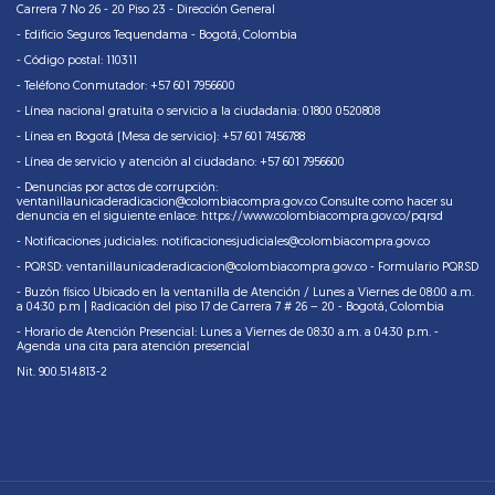
Carrera 7 No 26 - 20 Piso 23 - Dirección General
- Edificio Seguros Tequendama - Bogotá, Colombia
- Código postal: 110311
- Teléfono Conmutador: +57 601 7956600
- Línea nacional gratuita o servicio a la ciudadania: 01800 0520808
- Línea en Bogotá (Mesa de servicio): +57 601 7456788
- Línea de servicio y atención al ciudadano: +57 601 7956600
- Denuncias por actos de corrupción:
ventanillaunicaderadicacion@colombiacompra.gov.co Consulte como hacer su
denuncia en el siguiente enlace:
https://www.colombiacompra.gov.co/pqrsd
- Notificaciones judiciales:
notificacionesjudiciales@colombiacompra.gov.co
- PQRSD: ventanillaunicaderadicacion@colombiacompra.gov.co - Formulario PQRSD
- Buzón físico Ubicado en la ventanilla de Atención / Lunes a Viernes de 08:00 a.m.
a 04:30 p.m | Radicación del piso 17 de Carrera 7 # 26 – 20 - Bogotá, Colombia
- Horario de Atención Presencial: Lunes a Viernes de 08:30 a.m. a 04:30 p.m. -
Agenda una cita para atención presencial
Nit. 900.514.813-2