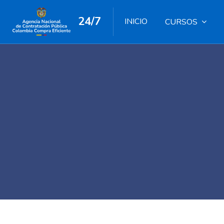
24/7
INICIO
CURSOS
Salta al contenido principal