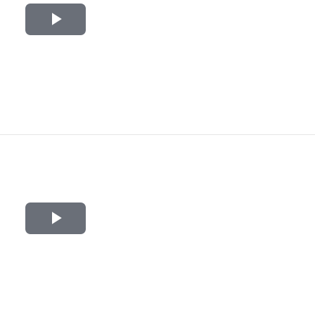
Reproducir
Vídeo
Reproducir
Vídeo