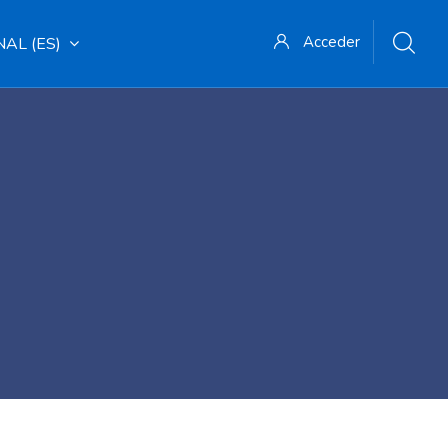
Acceder
L ‎(ES)‎