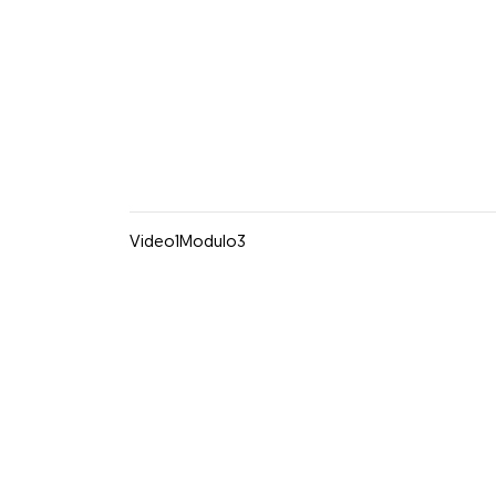
Video1Modulo3