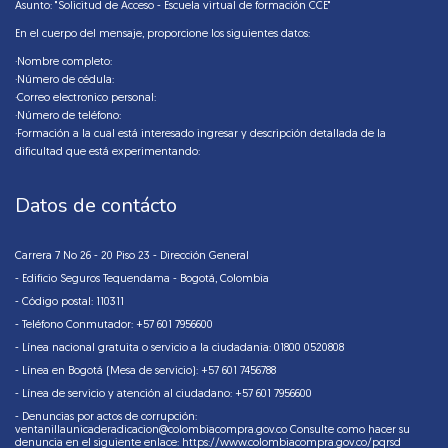
Asunto: "Solicitud de Acceso - Escuela virtual de formación CCE"
En el cuerpo del mensaje, proporcione los siguientes datos:
·Nombre completo:
·Número de cédula:
·Correo electronico personal:
·Número de teléfono:
·Formación a la cual está interesado ingresar y descripción detallada de la
dificultad que está experimentando:
Datos de contácto
Carrera 7 No 26 - 20 Piso 23 - Dirección General
- Edificio Seguros Tequendama - Bogotá, Colombia
- Código postal: 110311
- Teléfono Conmutador: +57 601 7956600
- Línea nacional gratuita o servicio a la ciudadania: 01800 0520808
- Línea en Bogotá (Mesa de servicio): +57 601 7456788
- Línea de servicio y atención al ciudadano: +57 601 7956600
- Denuncias por actos de corrupción:
ventanillaunicaderadicacion@colombiacompra.gov.co Consulte como hacer su
denuncia en el siguiente enlace:
https://www.colombiacompra.gov.co/pqrsd