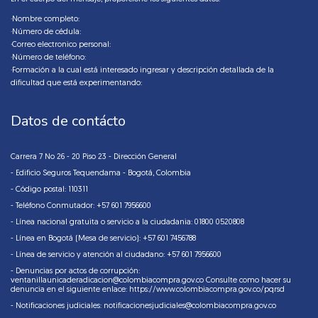
·Nombre completo:
·Número de cédula:
·Correo electronico personal:
·Número de teléfono:
·Formación a la cual está interesado ingresar y descripción detallada de la
dificultad que está experimentando:
Datos de contácto
Carrera 7 No 26 - 20 Piso 23 - Dirección General
- Edificio Seguros Tequendama - Bogotá, Colombia
- Código postal: 110311
- Teléfono Conmutador: +57 601 7956600
- Línea nacional gratuita o servicio a la ciudadania: 01800 0520808
- Línea en Bogotá (Mesa de servicio): +57 601 7456788
- Línea de servicio y atención al ciudadano: +57 601 7956600
- Denuncias por actos de corrupción:
ventanillaunicaderadicacion@colombiacompra.gov.co Consulte como hacer su
denuncia en el siguiente enlace:
https://www.colombiacompra.gov.co/pqrsd
- Notificaciones judiciales:
notificacionesjudiciales@colombiacompra.gov.co