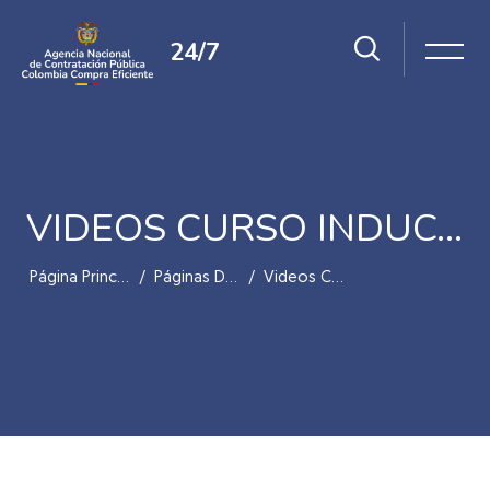
24/7
VIDEOS CURSO INDUCCIÓN
Página Principal
Páginas Del Sitio
Videos Curso Inducción
Salta al contenido principal