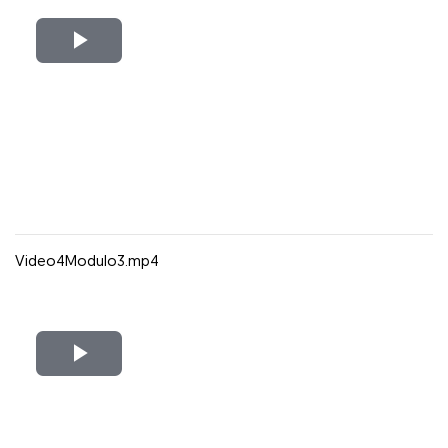
Reproducir
Vídeo
Video4Modulo3.mp4
Reproducir
Vídeo