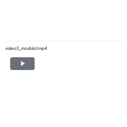
video3_modulo1.mp4
Reproducir
Vídeo