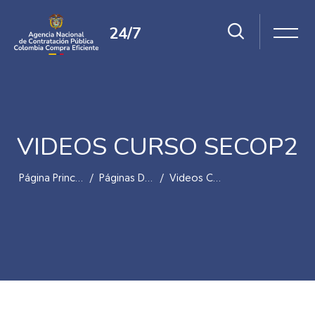
24/7
VIDEOS CURSO SECOP2
Página Principal
Páginas Del Sitio
Videos Curso SECOP2
Salta al contenido principal