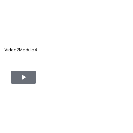
Vídeo
Video2Modulo4
Reproducir
Vídeo