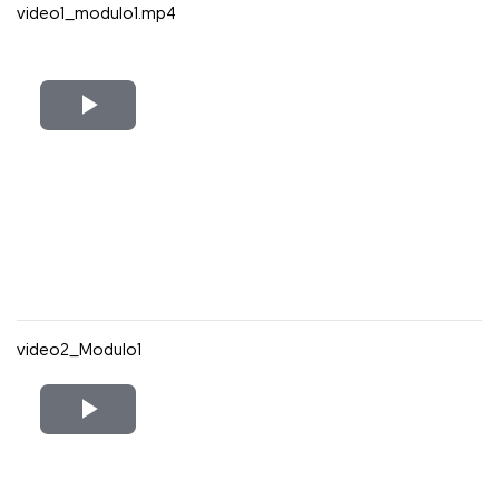
video1_modulo1.mp4
Reproducir
Vídeo
video2_Modulo1
Reproducir
Vídeo