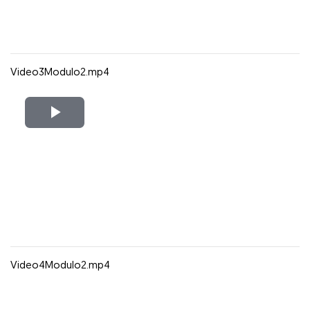
Video3Modulo2.mp4
Reproducir
Vídeo
Video4Modulo2.mp4