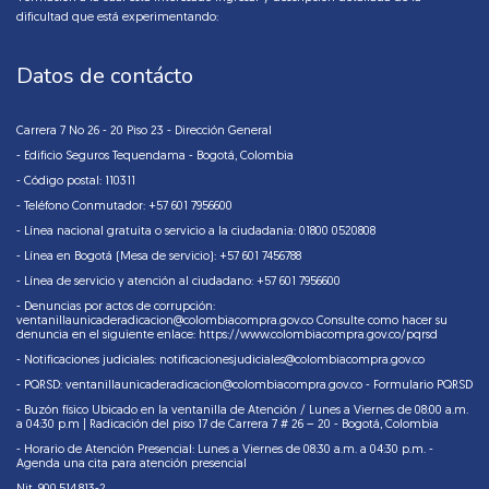
dificultad que está experimentando:
Datos de contácto
Carrera 7 No 26 - 20 Piso 23 - Dirección General
- Edificio Seguros Tequendama - Bogotá, Colombia
- Código postal: 110311
- Teléfono Conmutador: +57 601 7956600
- Línea nacional gratuita o servicio a la ciudadania: 01800 0520808
- Línea en Bogotá (Mesa de servicio): +57 601 7456788
- Línea de servicio y atención al ciudadano: +57 601 7956600
- Denuncias por actos de corrupción:
ventanillaunicaderadicacion@colombiacompra.gov.co Consulte como hacer su
denuncia en el siguiente enlace:
https://www.colombiacompra.gov.co/pqrsd
- Notificaciones judiciales:
notificacionesjudiciales@colombiacompra.gov.co
- PQRSD: ventanillaunicaderadicacion@colombiacompra.gov.co - Formulario PQRSD
- Buzón físico Ubicado en la ventanilla de Atención / Lunes a Viernes de 08:00 a.m.
a 04:30 p.m | Radicación del piso 17 de Carrera 7 # 26 – 20 - Bogotá, Colombia
- Horario de Atención Presencial: Lunes a Viernes de 08:30 a.m. a 04:30 p.m. -
Agenda una cita para atención presencial